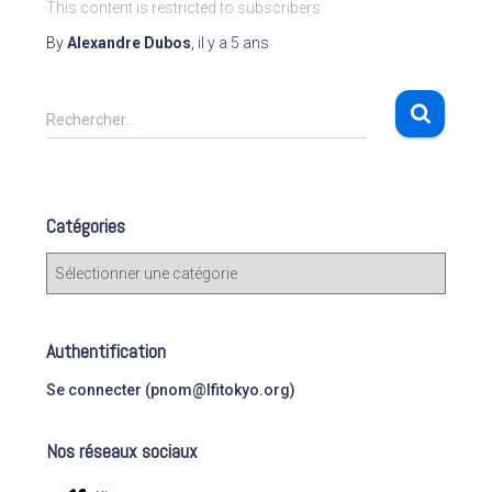
This content is restricted to subscribers
By
Alexandre Dubos
,
il y a
5 ans
R
Rechercher…
e
c
h
e
Catégories
r
c
C
h
a
e
t
r
é
Authentification
g
:
o
Se connecter (pnom@lfitokyo.org)
r
i
Nos réseaux sociaux
e
s