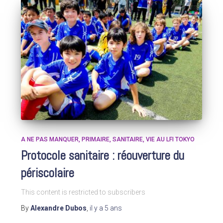
A NE PAS MANQUER
PRIMAIRE
SANITAIRE
VIE AU LFI TOKYO
Protocole sanitaire : réouverture du
périscolaire
This content is restricted to subscribers
By
Alexandre Dubos
,
il y a
5 ans