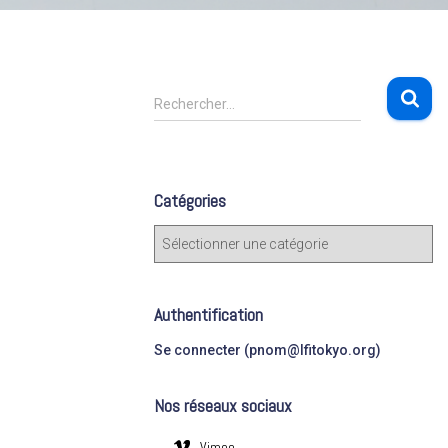
R
Rechercher…
e
c
h
e
Catégories
r
c
C
h
a
e
t
r
é
Authentification
g
:
o
Se connecter (pnom@lfitokyo.org)
r
i
Nos réseaux sociaux
e
s
Vimeo