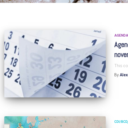
AGEND
Agend
nove
This co
By
Ale
CDI/BCD