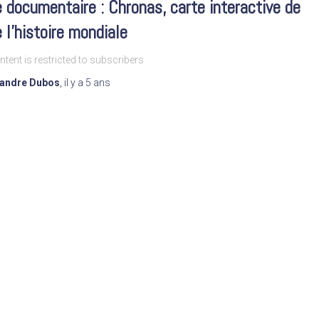
e documentaire : Chronas, carte interactive de
 l’histoire mondiale
ntent is restricted to subscribers
xandre Dubos
,
il y a
5 ans