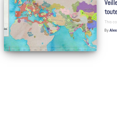
Veill
toute
This co
By
Ale