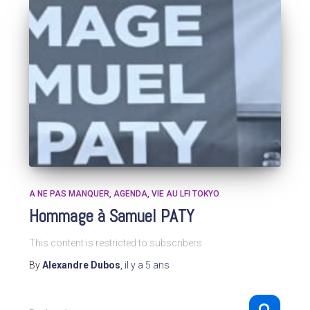
A NE PAS MANQUER
AGENDA
VIE AU LFI TOKYO
Hommage à Samuel PATY
This content is restricted to subscribers
By
Alexandre Dubos
,
il y a
5 ans
R