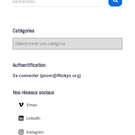
Rechercher…
e
c
h
e
Catégories
r
c
C
h
a
e
t
r
é
Authentification
g
:
o
Se connecter (pnom@lfitokyo.org)
r
i
Nos réseaux sociaux
e
s
Vimeo
LinkedIn
Instagram