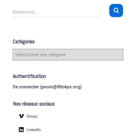
R
Rechercher…
e
c
h
e
Catégories
r
c
C
h
a
e
t
r
é
Authentification
g
:
o
Se connecter (pnom@lfitokyo.org)
r
i
Nos réseaux sociaux
e
s
Vimeo
LinkedIn