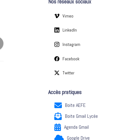
Nos réseaux sociaux
e
s
Vimeo
LinkedIn
Instagram
Facebook
Twitter
Accès pratiques
Boite AEFE
Boite Gmail Lycée
Agenda Gmail
Google Drive