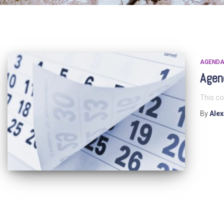
AGEND
Agend
This co
By
Ale