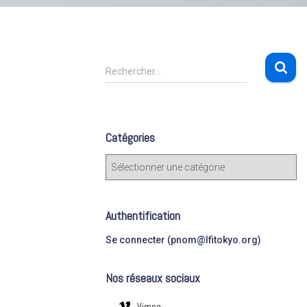
R
Rechercher…
e
c
h
e
Catégories
r
c
C
h
a
e
t
r
é
Authentification
g
:
o
Se connecter (pnom@lfitokyo.org)
r
i
Nos réseaux sociaux
e
s
Vimeo