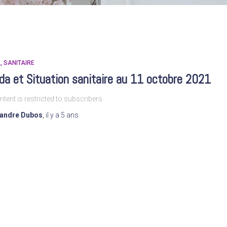
A
SANITAIRE
a et Situation sanitaire au 11 octobre 2021
ntent is restricted to subscribers
xandre Dubos
,
il y a
5 ans