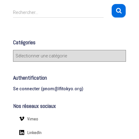
R
Rechercher…
e
c
h
e
Catégories
r
c
C
h
a
e
t
r
é
Authentification
g
:
o
Se connecter (pnom@lfitokyo.org)
r
i
Nos réseaux sociaux
e
s
Vimeo
LinkedIn