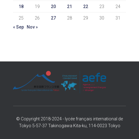
18
19
20
21
22
23
24
25
26
27
28
29
30
31
« Sep
Nov »
© Copyright 2018-2024 - lycée français international de
Tokyo 5-57-37 Takinogawa Kita-ku, 114-0023 Tokyo