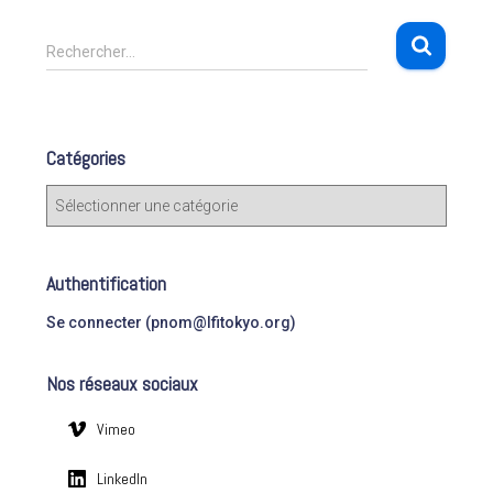
R
Rechercher…
e
c
h
e
Catégories
r
c
C
h
a
e
t
r
é
Authentification
g
:
o
Se connecter (pnom@lfitokyo.org)
r
i
Nos réseaux sociaux
e
s
Vimeo
LinkedIn