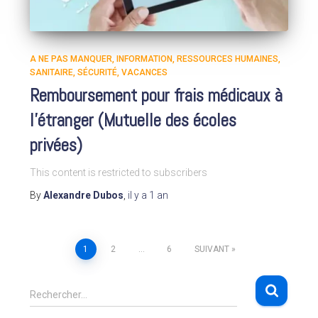
A NE PAS MANQUER
INFORMATION
RESSOURCES HUMAINES
SANITAIRE
SÉCURITÉ
VACANCES
Remboursement pour frais médicaux à
l’étranger (Mutuelle des écoles
privées)
This content is restricted to subscribers
By
Alexandre Dubos
,
il y a
1 an
1
2
…
6
SUIVANT
Pagination
R
des
Rechercher…
e