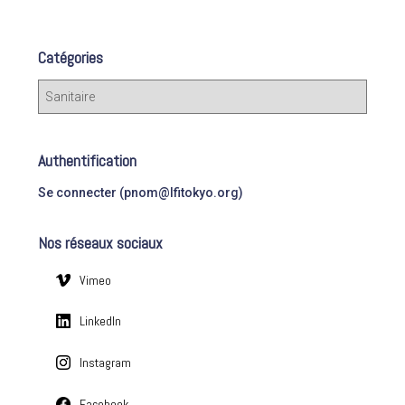
c
publications
h
e
Catégories
r
c
C
h
a
e
t
r
é
Authentification
g
:
o
Se connecter (pnom@lfitokyo.org)
r
i
Nos réseaux sociaux
e
s
Vimeo
LinkedIn
Instagram
Facebook