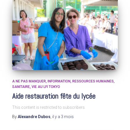
A NE PAS MANQUER
INFORMATION
RESSOURCES HUMAINES
SANITAIRE
VIE AU LFI TOKYO
Aide restauration fête du lycée
This content is restricted to subscribers
By
Alexandre Dubos
,
il y a
3 mois