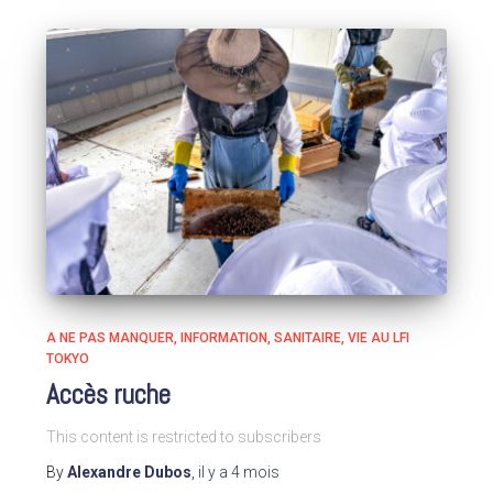
A NE PAS MANQUER
INFORMATION
SANITAIRE
VIE AU LFI
TOKYO
Accès ruche
This content is restricted to subscribers
By
Alexandre Dubos
,
il y a
4 mois