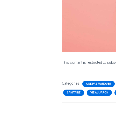
This content is restricted to subs
Categories:
A NE PAS MANQUER
SANITAIRE
VIE AU JAPON