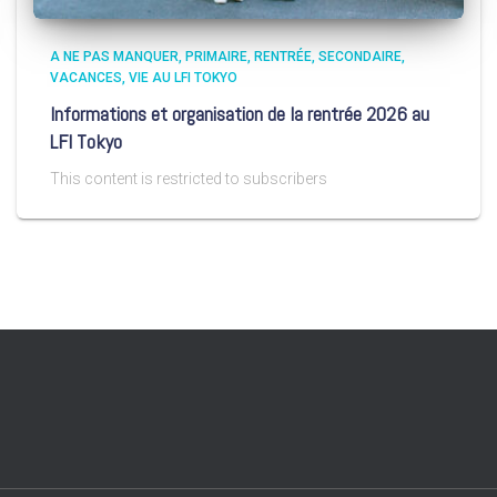
A NE PAS MANQUER
PRIMAIRE
RENTRÉE
SECONDAIRE
VACANCES
VIE AU LFI TOKYO
Informations et organisation de la rentrée 2026 au
LFI Tokyo
This content is restricted to subscribers