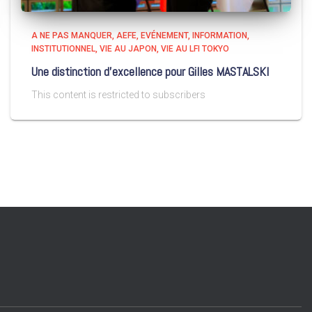
A NE PAS MANQUER
AEFE
EVÉNEMENT
INFORMATION
INSTITUTIONNEL
VIE AU JAPON
VIE AU LFI TOKYO
Une distinction d’excellence pour Gilles MASTALSKI
This content is restricted to subscribers