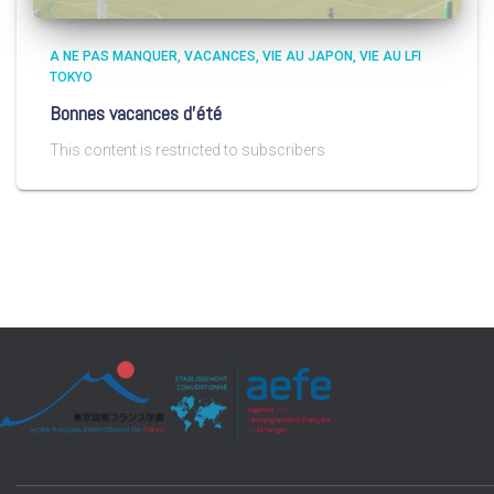
A NE PAS MANQUER
VACANCES
VIE AU JAPON
VIE AU LFI
TOKYO
Bonnes vacances d’été
This content is restricted to subscribers