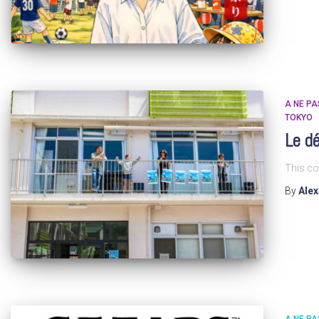
A NE P
TOKYO
Le dé
This co
By
Ale