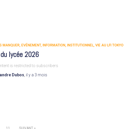
AS MANQUER
EVÉNEMENT
INFORMATION
INSTITUTIONNEL
VIE AU LFI TOKYO
 du lycée 2026
ntent is restricted to subscribers
xandre Dubos
,
il y a
3 mois
11
SUIVANT