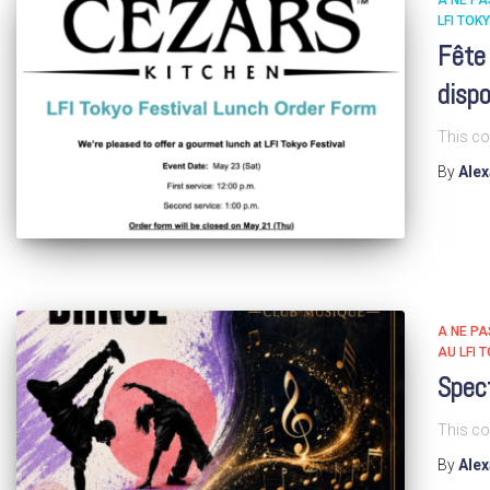
A NE P
LFI TOK
Fête 
dispo
This co
By
Ale
A NE P
AU LFI 
Spect
This co
By
Ale