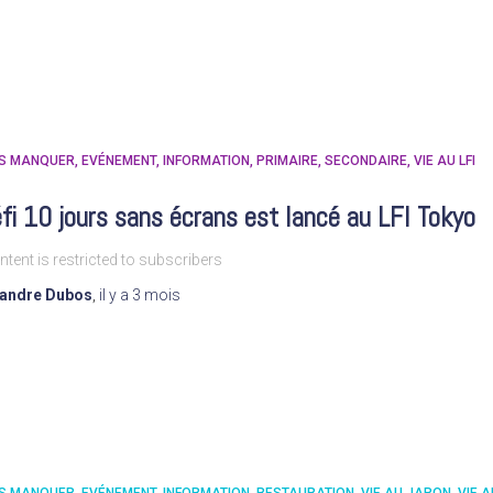
AS MANQUER
EVÉNEMENT
INFORMATION
PRIMAIRE
SECONDAIRE
VIE AU LFI
fi 10 jours sans écrans est lancé au LFI Tokyo
ntent is restricted to subscribers
xandre Dubos
,
il y a
3 mois