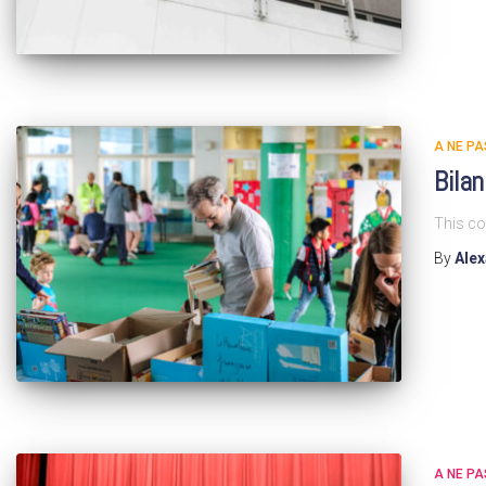
A NE P
Bilan
This co
By
Ale
A NE P