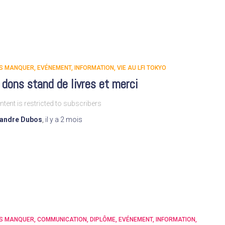
AS MANQUER
EVÉNEMENT
INFORMATION
VIE AU LFI TOKYO
 dons stand de livres et merci
ntent is restricted to subscribers
xandre Dubos
,
il y a
2 mois
AS MANQUER
COMMUNICATION
DIPLÔME
EVÉNEMENT
INFORMATION