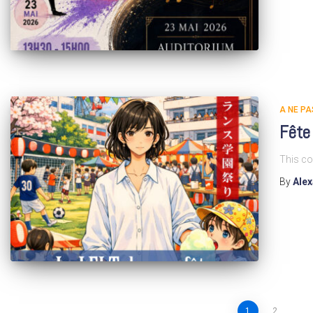
A NE P
Fête
This co
By
Ale
1
2
…