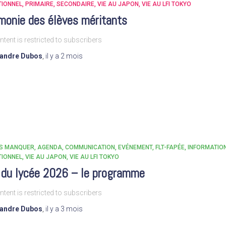
TIONNEL
PRIMAIRE
SECONDAIRE
VIE AU JAPON
VIE AU LFI TOKYO
monie des élèves méritants
ntent is restricted to subscribers
xandre Dubos
,
il y a
2 mois
AS MANQUER
AGENDA
COMMUNICATION
EVÉNEMENT
FLT-FAPÉE
INFORMATIO
TIONNEL
VIE AU JAPON
VIE AU LFI TOKYO
 du lycée 2026 – le programme
ntent is restricted to subscribers
xandre Dubos
,
il y a
3 mois