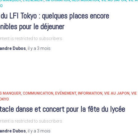
AS MANQUER
EVÉNEMENT
INFORMATION
RESTAURATION
VIE AU JAPON
VIE A
YO
du LFI Tokyo : quelques places encore
nibles pour le déjeuner
ntent is restricted to subscribers
xandre Dubos
,
il y a
3 mois
AS MANQUER
COMMUNICATION
EVÉNEMENT
INFORMATION
VIE AU JAPON
VIE
TOKYO
acle danse et concert pour la fête du lycée
ntent is restricted to subscribers
xandre Dubos
,
il y a
3 mois