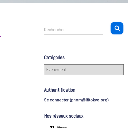
R
Rechercher…
e
c
h
e
Catégories
r
c
C
h
a
e
t
r
é
Authentification
g
:
o
Se connecter (pnom@lfitokyo.org)
r
i
Nos réseaux sociaux
e
s
Vimeo