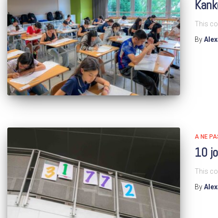
Kanke
This co
By
Ale
A NE P
10 jo
This co
By
Ale