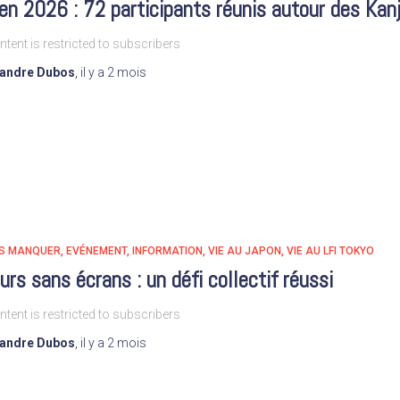
n 2026 : 72 participants réunis autour des Kanj
ntent is restricted to subscribers
xandre Dubos
,
il y a
2 mois
AS MANQUER
EVÉNEMENT
INFORMATION
VIE AU JAPON
VIE AU LFI TOKYO
urs sans écrans : un défi collectif réussi
ntent is restricted to subscribers
xandre Dubos
,
il y a
2 mois