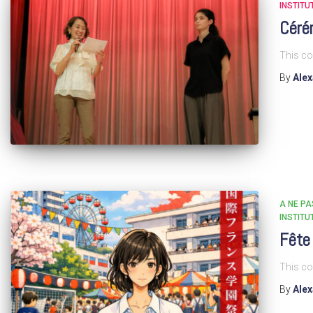
INSTITU
Céré
This co
By
Ale
A NE P
INSTITU
Fête
This co
By
Ale