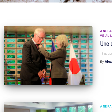
A NE P
VIE AU 
Une d
This co
By
Ale
A NE P