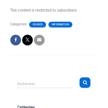
This content is restricted to subscribers
Categories:
CDI/BCD
INFORMATION
R
Rechercher…
e
c
h
e
Catégories