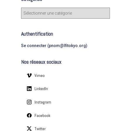
r
c
C
h
a
e
t
r
é
Authentification
g
:
o
Se connecter (pnom@lfitokyo.org)
r
i
Nos réseaux sociaux
e
s
Vimeo
LinkedIn
Instagram
Facebook
Twitter