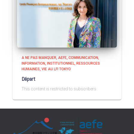
A NE PAS MANQUER
AEFE
COMMUNICATION
INFORMATION
INSTITUTIONNEL
RESSOURCES
HUMAINES
VIE AU LFI TOKYO
Départ
This content is restricted to subscribers