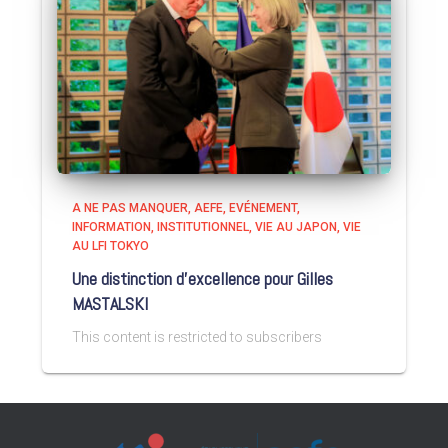
A NE PAS MANQUER
AEFE
EVÉNEMENT
INFORMATION
INSTITUTIONNEL
VIE AU JAPON
VIE
AU LFI TOKYO
Une distinction d’excellence pour Gilles
MASTALSKI
This content is restricted to subscribers