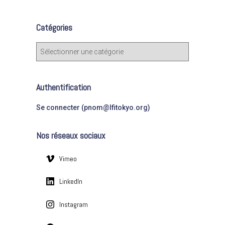
h
e
Catégories
r
c
C
h
a
e
t
r
é
Authentification
g
:
o
Se connecter (pnom@lfitokyo.org)
r
i
Nos réseaux sociaux
e
s
Vimeo
LinkedIn
Instagram