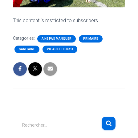
This content is restricted to subscribers
Categories:
A NE PAS MANQUER
PRIMAIRE
SANITAIRE
VIE AU LFI TOKYO
R
Rechercher…
e
c