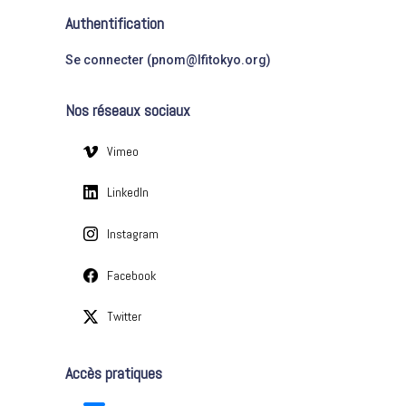
r
é
Authentification
g
:
o
Se connecter (pnom@lfitokyo.org)
r
i
Nos réseaux sociaux
e
s
Vimeo
LinkedIn
Instagram
Facebook
Twitter
Accès pratiques