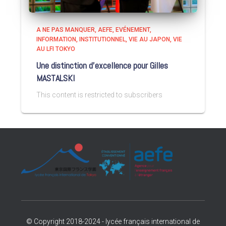
A NE PAS MANQUER
AEFE
EVÉNEMENT
INFORMATION
INSTITUTIONNEL
VIE AU JAPON
VIE
AU LFI TOKYO
Une distinction d’excellence pour Gilles
MASTALSKI
This content is restricted to subscribers
© Copyright 2018-2024 - lycée français international de