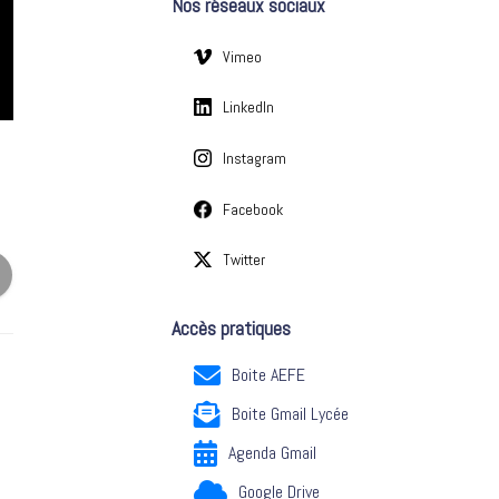
Nos réseaux sociaux
e
s
Vimeo
LinkedIn
Instagram
Facebook
Twitter
Accès pratiques
Boite AEFE
Boite Gmail Lycée
Agenda Gmail
Google Drive