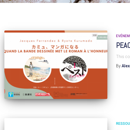
EVÉNEM
PEAC
This co
By
Ale
RESSOU