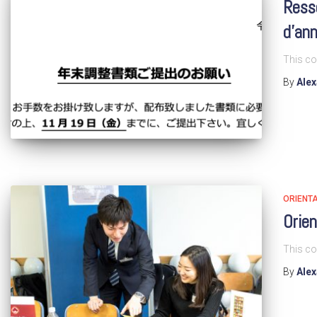
Resso
d’an
This co
By
Ale
ORIENTA
Orien
This co
By
Ale