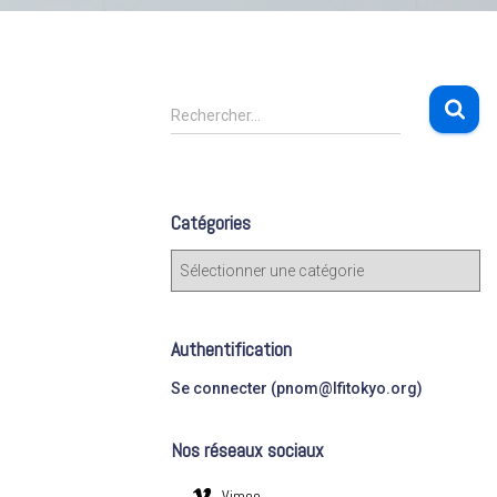
R
Rechercher…
e
c
h
e
Catégories
r
c
C
h
a
e
t
r
é
Authentification
g
:
o
Se connecter (pnom@lfitokyo.org)
r
i
Nos réseaux sociaux
e
s
Vimeo