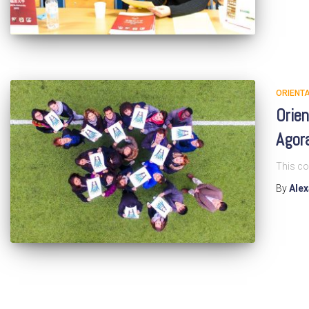
ORIENTA
Orien
Agor
This co
By
Ale