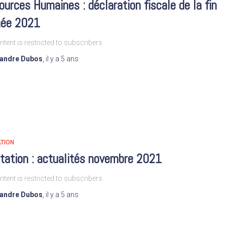
urces Humaines : déclaration fiscale de la fin
née 2021
ntent is restricted to subscribers
xandre Dubos
,
il y a
5 ans
TION
tation : actualités novembre 2021
ntent is restricted to subscribers
xandre Dubos
,
il y a
5 ans