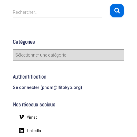
R
Rechercher…
e
c
h
e
Catégories
r
c
C
h
a
e
t
r
é
Authentification
g
:
o
Se connecter (pnom@lfitokyo.org)
r
i
Nos réseaux sociaux
e
s
Vimeo
LinkedIn