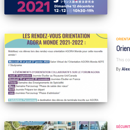
ORIENTA
Orien
This co
By
Ale
SÉCURI