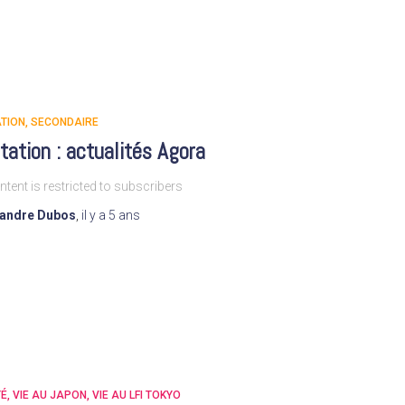
TION
SECONDAIRE
tation : actualités Agora
ntent is restricted to subscribers
xandre Dubos
,
il y a
5 ans
TÉ
VIE AU JAPON
VIE AU LFI TOKYO