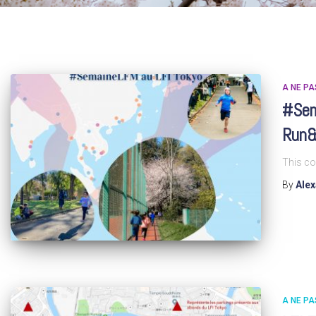
A NE P
#Sem
Run&
This co
By
Ale
A NE P