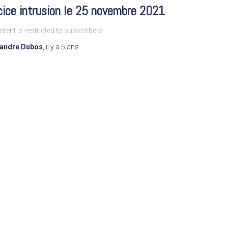
cice intrusion le 25 novembre 2021
ntent is restricted to subscribers
xandre Dubos
,
il y a
5 ans