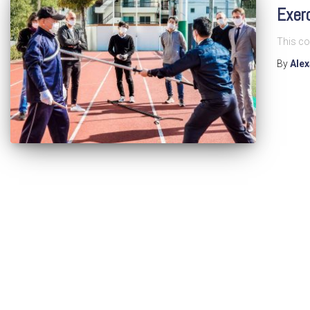
Exer
This co
By
Ale