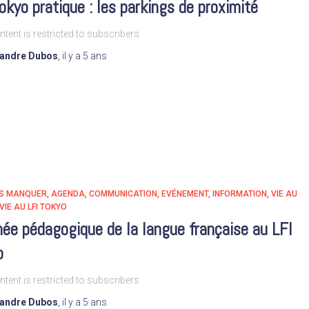
okyo pratique : les parkings de proximité
ntent is restricted to subscribers
xandre Dubos
,
il y a
5 ans
AS MANQUER
AGENDA
COMMUNICATION
EVÉNEMENT
INFORMATION
VIE AU
VIE AU LFI TOKYO
ée pédagogique de la langue française au LFI
o
ntent is restricted to subscribers
xandre Dubos
,
il y a
5 ans