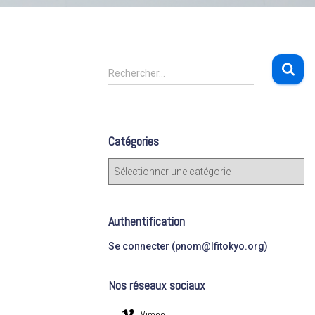
R
Rechercher…
e
c
h
e
Catégories
r
c
C
h
a
e
t
r
é
Authentification
g
:
o
Se connecter (pnom@lfitokyo.org)
r
i
Nos réseaux sociaux
e
s
Vimeo