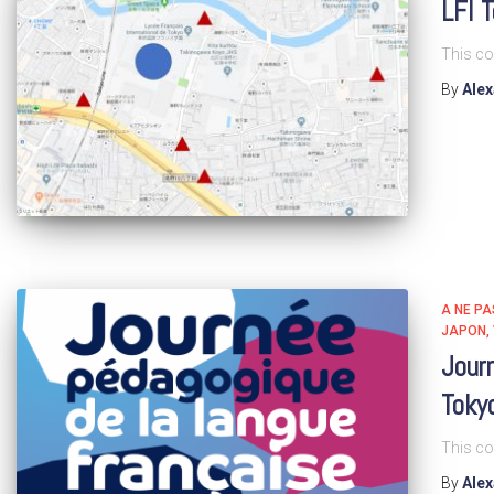
LFI T
This co
By
Ale
A NE P
JAPON
Journ
Toky
This co
By
Ale