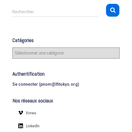
R
Rechercher…
e
c
h
e
Catégories
r
c
C
h
a
e
t
r
é
Authentification
g
:
o
Se connecter (pnom@lfitokyo.org)
r
i
Nos réseaux sociaux
e
s
Vimeo
LinkedIn