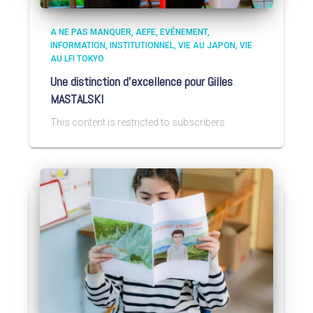
A NE PAS MANQUER
AEFE
EVÉNEMENT
INFORMATION
INSTITUTIONNEL
VIE AU JAPON
VIE
AU LFI TOKYO
Une distinction d’excellence pour Gilles
MASTALSKI
This content is restricted to subscribers