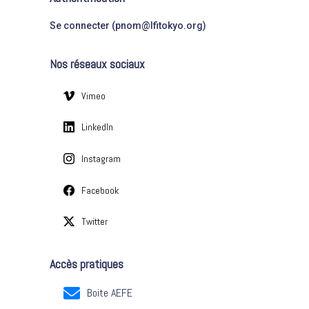
g
:
o
Se connecter (pnom@lfitokyo.org)
r
i
Nos réseaux sociaux
e
s
Vimeo
LinkedIn
Instagram
Facebook
Twitter
Accès pratiques
Boite AEFE