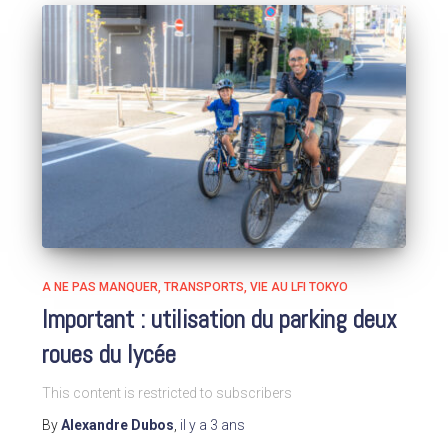
A NE PAS MANQUER
TRANSPORTS
VIE AU LFI TOKYO
Important : utilisation du parking deux
roues du lycée
This content is restricted to subscribers
By
Alexandre Dubos
,
il y a
3 ans