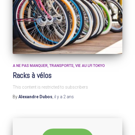
A NE PAS MANQUER
TRANSPORTS
VIE AU LFI TOKYO
Racks à vélos
This content is restricted to subscribers
By
Alexandre Dubos
,
il y a
2 ans