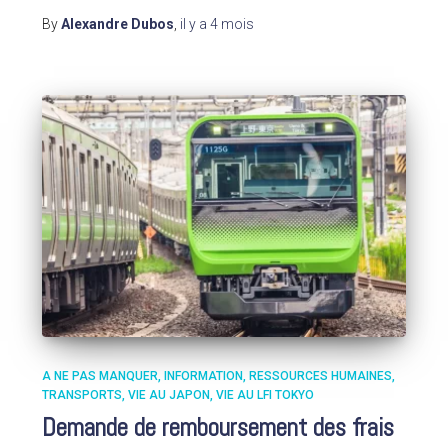
By
Alexandre Dubos
,
il y a
4 mois
A NE PAS MANQUER
INFORMATION
RESSOURCES HUMAINES
TRANSPORTS
VIE AU JAPON
VIE AU LFI TOKYO
Demande de remboursement des frais