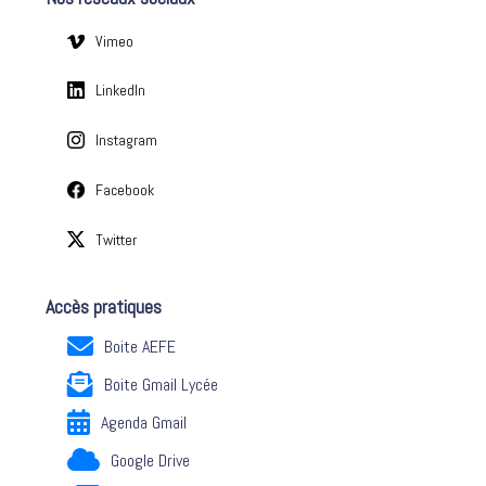
e
s
Vimeo
LinkedIn
Instagram
Facebook
Twitter
Accès pratiques
Boite AEFE
Boite Gmail Lycée
Agenda Gmail
Google Drive