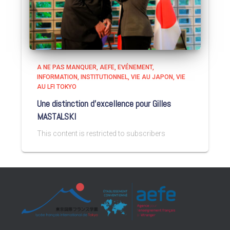
A NE PAS MANQUER
AEFE
EVÉNEMENT
INFORMATION
INSTITUTIONNEL
VIE AU JAPON
VIE
AU LFI TOKYO
Une distinction d’excellence pour Gilles
MASTALSKI
This content is restricted to subscribers