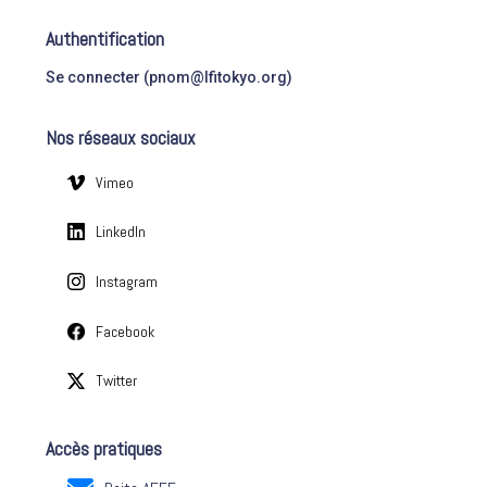
t
r
é
Authentification
g
:
o
Se connecter (pnom@lfitokyo.org)
r
i
Nos réseaux sociaux
e
s
Vimeo
LinkedIn
Instagram
Facebook
Twitter
Accès pratiques