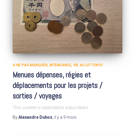
A NE PAS MANQUER
INTENDANCE
VIE AU LFI TOKYO
Menues dépenses, régies et
déplacements pour les projets /
sorties / voyages
This content is restricted to subscribers
By
Alexandre Dubos
,
il y a
9 mois