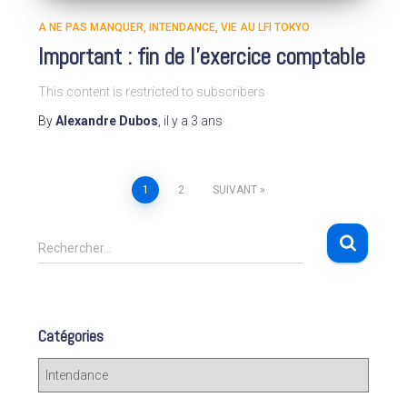
A NE PAS MANQUER
INTENDANCE
VIE AU LFI TOKYO
Important : fin de l’exercice comptable
This content is restricted to subscribers
By
Alexandre Dubos
,
il y a
3 ans
1
2
SUIVANT
Pagination
R
des
Rechercher…
e
c
publications
h
e
Catégories
r
c
C
h
a
e