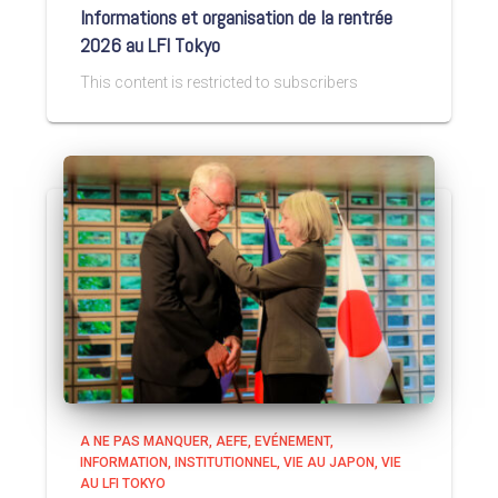
Informations et organisation de la rentrée
2026 au LFI Tokyo
This content is restricted to subscribers
A NE PAS MANQUER
AEFE
EVÉNEMENT
INFORMATION
INSTITUTIONNEL
VIE AU JAPON
VIE
AU LFI TOKYO