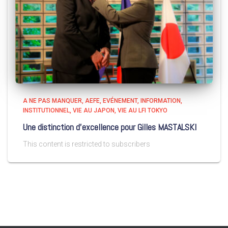
A NE PAS MANQUER
AEFE
EVÉNEMENT
INFORMATION
INSTITUTIONNEL
VIE AU JAPON
VIE AU LFI TOKYO
Une distinction d’excellence pour Gilles MASTALSKI
This content is restricted to subscribers