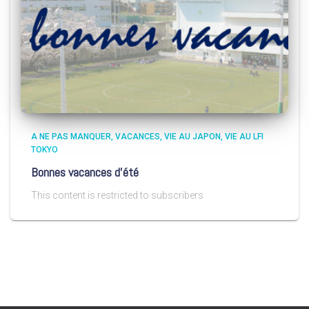
A NE PAS MANQUER
VACANCES
VIE AU JAPON
VIE AU LFI
TOKYO
Bonnes vacances d’été
This content is restricted to subscribers