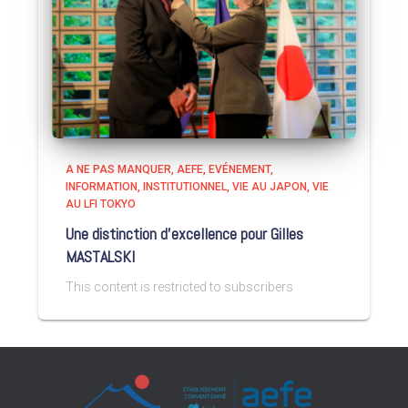
A NE PAS MANQUER
AEFE
EVÉNEMENT
INFORMATION
INSTITUTIONNEL
VIE AU JAPON
VIE
AU LFI TOKYO
Une distinction d’excellence pour Gilles
MASTALSKI
This content is restricted to subscribers