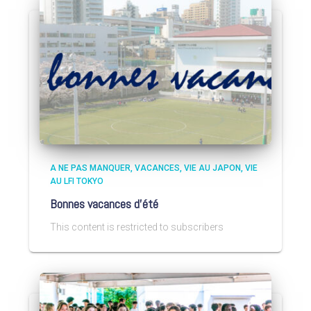
A NE PAS MANQUER
VACANCES
VIE AU JAPON
VIE
AU LFI TOKYO
Bonnes vacances d’été
This content is restricted to subscribers