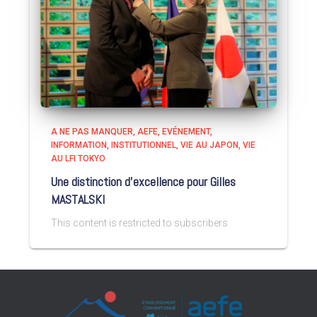
A NE PAS MANQUER
AEFE
EVÉNEMENT
INFORMATION
INSTITUTIONNEL
VIE AU JAPON
VIE
AU LFI TOKYO
Une distinction d’excellence pour Gilles
MASTALSKI
This content is restricted to subscribers