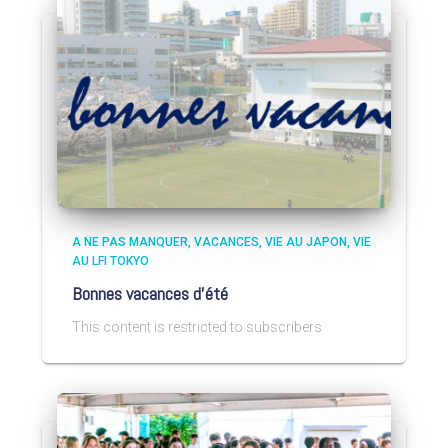
A NE PAS MANQUER
VACANCES
VIE AU JAPON
VIE
AU LFI TOKYO
Bonnes vacances d’été
This content is restricted to subscribers