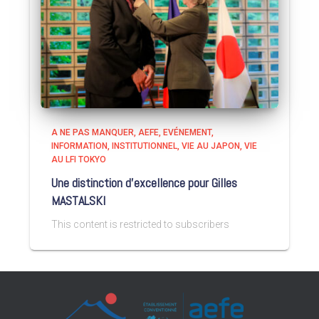
A NE PAS MANQUER
AEFE
EVÉNEMENT
INFORMATION
INSTITUTIONNEL
VIE AU JAPON
VIE
AU LFI TOKYO
Une distinction d’excellence pour Gilles
MASTALSKI
This content is restricted to subscribers