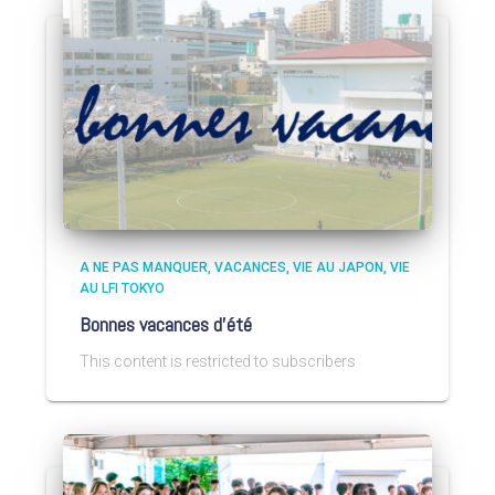
A NE PAS MANQUER
VACANCES
VIE AU JAPON
VIE
AU LFI TOKYO
Bonnes vacances d’été
This content is restricted to subscribers