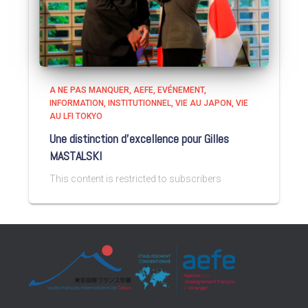
A NE PAS MANQUER
AEFE
EVÉNEMENT
INFORMATION
INSTITUTIONNEL
VIE AU JAPON
VIE
AU LFI TOKYO
Une distinction d’excellence pour Gilles
MASTALSKI
This content is restricted to subscribers