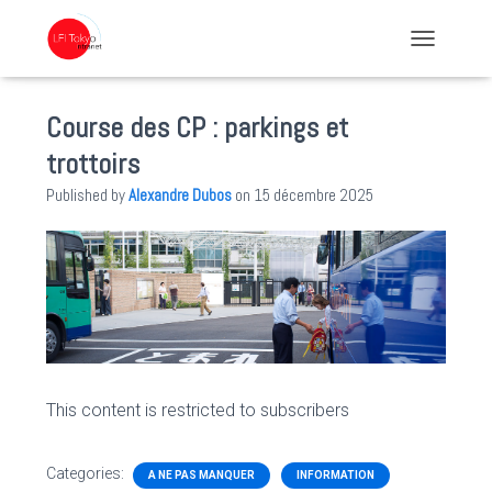
TOGGLE NA
Course des CP : parkings et
trottoirs
Published by
Alexandre Dubos
on
15 décembre 2025
This content is restricted to subscribers
Categories:
A NE PAS MANQUER
INFORMATION