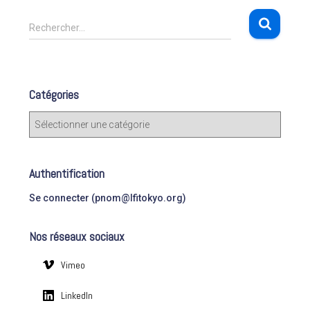
R
Rechercher…
e
c
h
e
Catégories
r
c
C
h
a
e
t
r
é
Authentification
g
:
o
Se connecter (pnom@lfitokyo.org)
r
i
Nos réseaux sociaux
e
s
Vimeo
LinkedIn