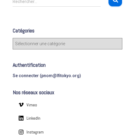
Rechercher…
e
c
h
e
Catégories
r
c
C
h
a
e
t
r
é
Authentification
g
:
o
Se connecter (pnom@lfitokyo.org)
r
i
Nos réseaux sociaux
e
s
Vimeo
LinkedIn
Instagram