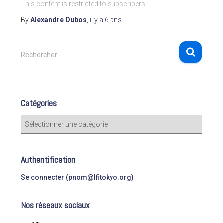
This content is restricted to subscribers
By
Alexandre Dubos
,
il y a
6 ans
R
Rechercher…
e
c
h
e
Catégories
r
c
C
h
a
e
t
r
é
Authentification
g
:
o
Se connecter (pnom@lfitokyo.org)
r
i
Nos réseaux sociaux
e
s