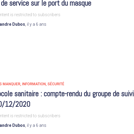
de service sur le port du masque
ntent is restricted to subscribers
xandre Dubos
,
il y a
6 ans
AS MANQUER
INFORMATION
SÉCURITÉ
cole sanitaire : compte-rendu du groupe de suivi
0/12/2020
ntent is restricted to subscribers
xandre Dubos
,
il y a
6 ans