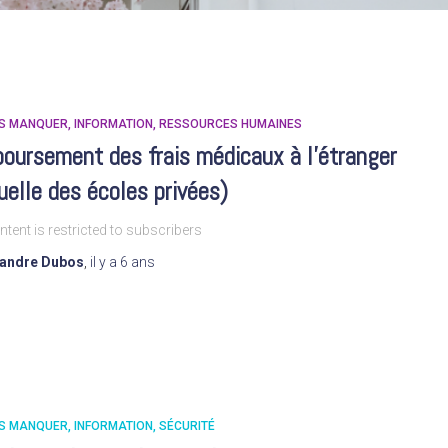
AS MANQUER
INFORMATION
RESSOURCES HUMAINES
oursement des frais médicaux à l’étranger
elle des écoles privées)
ntent is restricted to subscribers
xandre Dubos
,
il y a
6 ans
AS MANQUER
INFORMATION
SÉCURITÉ