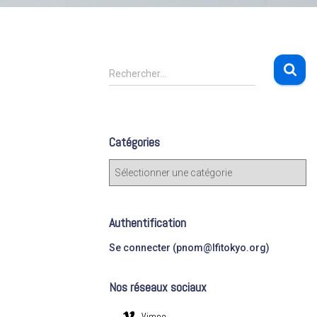
R
Rechercher…
e
c
h
e
Catégories
r
c
C
h
a
e
t
r
é
Authentification
g
:
o
Se connecter (pnom@lfitokyo.org)
r
i
Nos réseaux sociaux
e
s
Vimeo