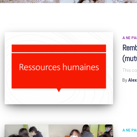
A NE P
Remb
(mutu
This co
By
Ale
A NE P