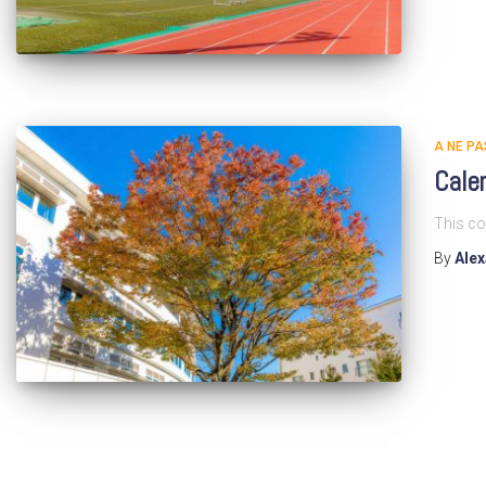
A NE P
Calen
This co
By
Ale