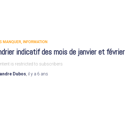
AS MANQUER
INFORMATION
drier indicatif des mois de janvier et février
ntent is restricted to subscribers
xandre Dubos
,
il y a
6 ans