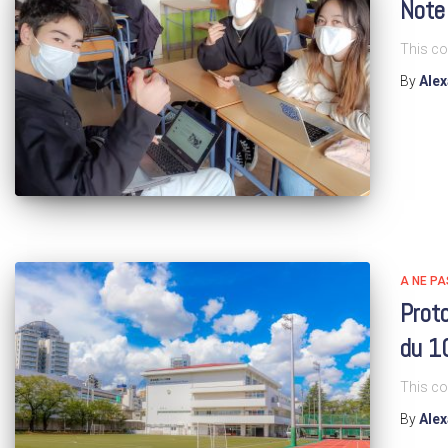
Note 
This co
By
Ale
A NE P
Proto
du 1
This co
By
Ale