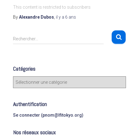
This content is restricted to subscribers
By
Alexandre Dubos
,
il y a
6 ans
R
Rechercher…
e
c
h
e
Catégories
r
c
C
h
a
e
t
r
é
Authentification
g
:
o
Se connecter (pnom@lfitokyo.org)
r
i
Nos réseaux sociaux
e