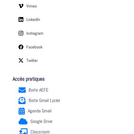
s
Vimeo
LinkedIn
Instagram
Facebook
Twitter
Accès pratiques
Boite AEFE
Boite Gmail Lycée
Agenda Gmail
Google Drive
Classroom