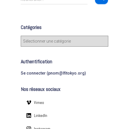
e
c
h
e
Catégories
r
c
C
h
a
e
t
r
é
Authentification
g
:
o
Se connecter (pnom@lfitokyo.org)
r
i
Nos réseaux sociaux
e
s
Vimeo
LinkedIn
Instagram