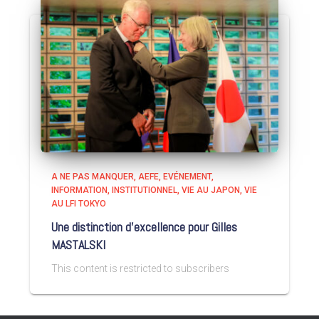
A NE PAS MANQUER
AEFE
EVÉNEMENT
INFORMATION
INSTITUTIONNEL
VIE AU JAPON
VIE
AU LFI TOKYO
Une distinction d’excellence pour Gilles
MASTALSKI
This content is restricted to subscribers