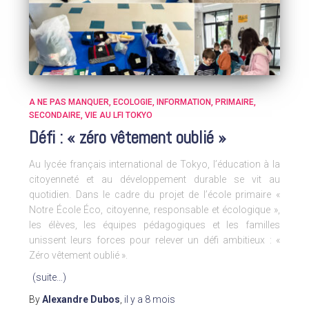
A NE PAS MANQUER
ECOLOGIE
INFORMATION
PRIMAIRE
SECONDAIRE
VIE AU LFI TOKYO
Défi : « zéro vêtement oublié »
Au lycée français international de Tokyo, l’éducation à la
citoyenneté et au développement durable se vit au
quotidien. Dans le cadre du projet de l’école primaire «
Notre École Éco, citoyenne, responsable et écologique »,
les élèves, les équipes pédagogiques et les familles
unissent leurs forces pour relever un défi ambitieux : «
Zéro vêtement oublié ».
(suite…)
By
Alexandre Dubos
,
il y a
8 mois