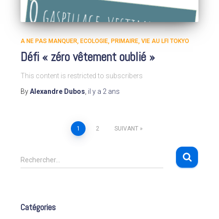
A NE PAS MANQUER
ECOLOGIE
PRIMAIRE
VIE AU LFI TOKYO
Défi « zéro vêtement oublié »
This content is restricted to subscribers
By
Alexandre Dubos
,
il y a
2 ans
1
2
SUIVANT
Pagination
R
des
Rechercher…
e
c
publications
h
e
Catégories
r