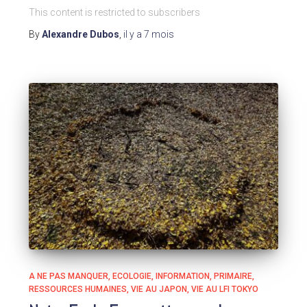
This content is restricted to subscribers
By
Alexandre Dubos
,
il y a
7 mois
A NE PAS MANQUER
ECOLOGIE
INFORMATION
PRIMAIRE
RESSOURCES HUMAINES
VIE AU JAPON
VIE AU LFI TOKYO