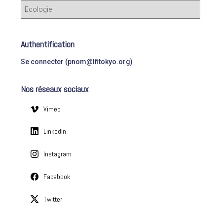
c
C
h
a
e
t
r
é
Authentification
g
:
o
Se connecter (pnom@lfitokyo.org)
r
i
Nos réseaux sociaux
e
s
Vimeo
LinkedIn
Instagram
Facebook
Twitter