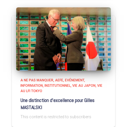
A NE PAS MANQUER
AEFE
EVÉNEMENT
INFORMATION
INSTITUTIONNEL
VIE AU JAPON
VIE
AU LFI TOKYO
Une distinction d’excellence pour Gilles
MASTALSKI
This content is restricted to subscribers