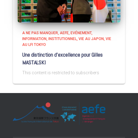
A NE PAS MANQUER
AEFE
EVÉNEMENT
INFORMATION
INSTITUTIONNEL
VIE AU JAPON
VIE
AU LFI TOKYO
Une distinction d’excellence pour Gilles
MASTALSKI
This content is restricted to subscribers