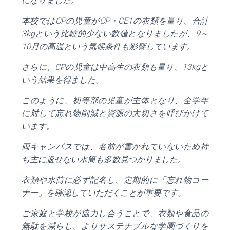
になりました。
本校では
CP
の児童が
CP
・
CE1
の衣類を量り、合計
3kg
という比較的少ない数値となりましたが、
9
～
10
月の高温という気候条件も影響しています。
さらに、
CP
の児童は中高生の衣類も量り、
13kg
と
いう結果を得ました。
このように、初等部の児童が主体となり、全学年
に対して忘れ物削減と資源の大切さを呼びかけて
います。
両キャンパスでは、名前が書かれていないため持
ち主に返せない水筒も多数見つかりました。
衣類や水筒に必ず記名し、定期的に「忘れ物コー
ナー」を確認していただくことが重要です。
ご家庭と学校が協力し合うことで、衣類や食品の
無駄を減らし、よりサステナブルな学園づくりを