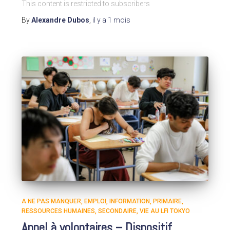
This content is restricted to subscribers
By
Alexandre Dubos
,
il y a
1 mois
A NE PAS MANQUER
EMPLOI
INFORMATION
PRIMAIRE
RESSOURCES HUMAINES
SECONDAIRE
VIE AU LFI TOKYO
Appel à volontaires – Dispositif