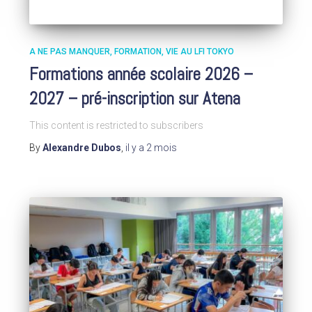
A NE PAS MANQUER
FORMATION
VIE AU LFI TOKYO
Formations année scolaire 2026 –
2027 – pré-inscription sur Atena
This content is restricted to subscribers
By
Alexandre Dubos
,
il y a
2 mois