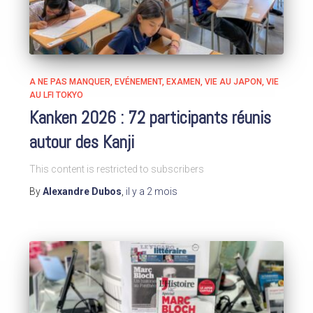
A NE PAS MANQUER
EVÉNEMENT
EXAMEN
VIE AU JAPON
VIE
AU LFI TOKYO
Kanken 2026 : 72 participants réunis
autour des Kanji
This content is restricted to subscribers
By
Alexandre Dubos
,
il y a
2 mois