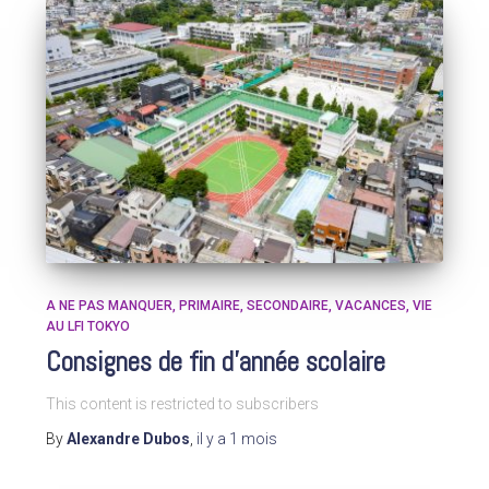
A NE PAS MANQUER
PRIMAIRE
SECONDAIRE
VACANCES
VIE
AU LFI TOKYO
Consignes de fin d’année scolaire
This content is restricted to subscribers
By
Alexandre Dubos
,
il y a
1 mois