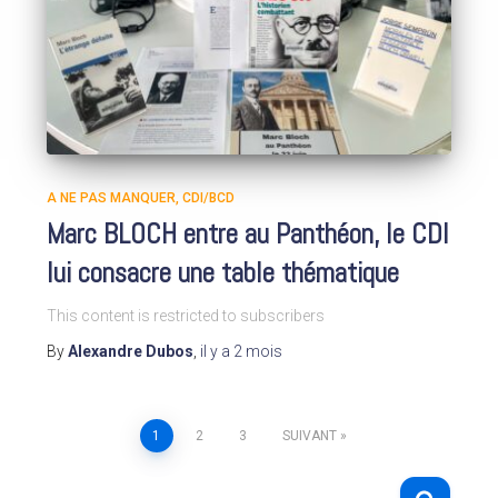
A NE PAS MANQUER
CDI/BCD
Marc BLOCH entre au Panthéon, le CDI
lui consacre une table thématique
This content is restricted to subscribers
By
Alexandre Dubos
,
il y a
2 mois
1
2
3
SUIVANT
Pagination