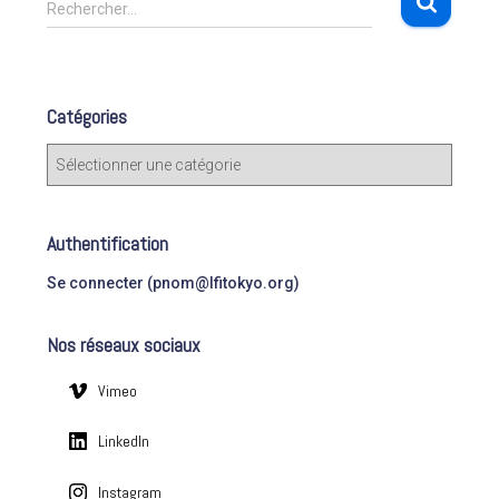
R
des
Rechercher…
e
c
publications
h
e
Catégories
r
c
C
h
a
e
t
r
é
Authentification
g
:
o
Se connecter (pnom@lfitokyo.org)
r
i
Nos réseaux sociaux
e
s
Vimeo
LinkedIn
Instagram