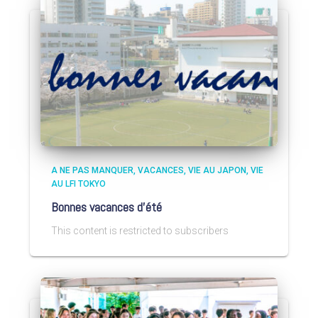
A NE PAS MANQUER
VACANCES
VIE AU JAPON
VIE
AU LFI TOKYO
Bonnes vacances d’été
This content is restricted to subscribers