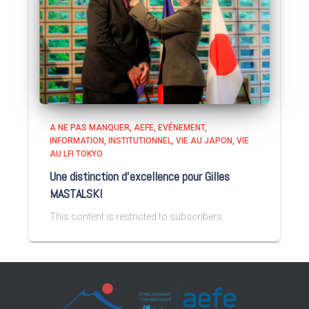
A NE PAS MANQUER
AEFE
EVÉNEMENT
INFORMATION
INSTITUTIONNEL
VIE AU JAPON
VIE
AU LFI TOKYO
Une distinction d’excellence pour Gilles
MASTALSKI
This content is restricted to subscribers