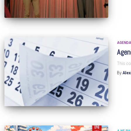
AGEND
Agen
This co
By
Ale