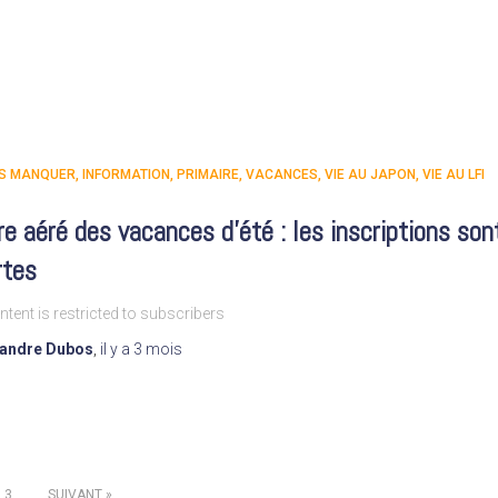
AS MANQUER
INFORMATION
PRIMAIRE
VACANCES
VIE AU JAPON
VIE AU LFI
e aéré des vacances d’été : les inscriptions son
rtes
ntent is restricted to subscribers
xandre Dubos
,
il y a
3 mois
3
SUIVANT