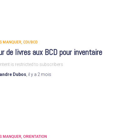
AS MANQUER
CDI/BCD
r de livres aux BCD pour inventaire
ntent is restricted to subscribers
xandre Dubos
,
il y a
2 mois
AS MANQUER
ORIENTATION