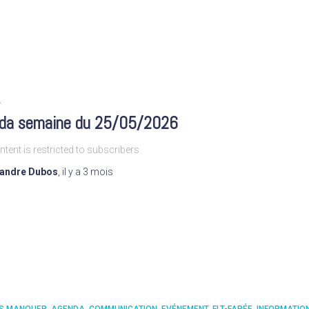
A
da semaine du 25/05/2026
ntent is restricted to subscribers
xandre Dubos
,
il y a
3 mois