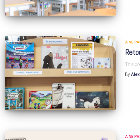
A NE P
Retou
This co
By
Ale
A NE P