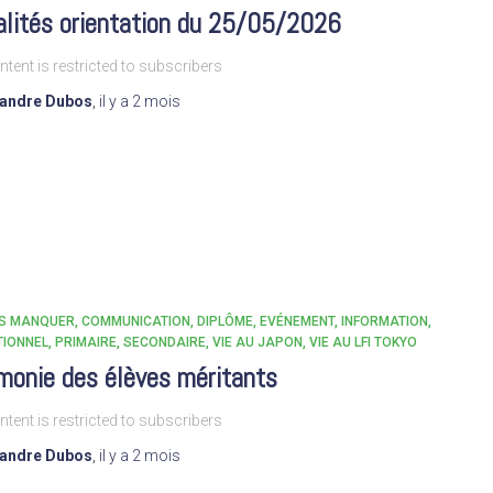
alités orientation du 25/05/2026
ntent is restricted to subscribers
xandre Dubos
,
il y a
2 mois
AS MANQUER
COMMUNICATION
DIPLÔME
EVÉNEMENT
INFORMATION
TIONNEL
PRIMAIRE
SECONDAIRE
VIE AU JAPON
VIE AU LFI TOKYO
monie des élèves méritants
ntent is restricted to subscribers
xandre Dubos
,
il y a
2 mois