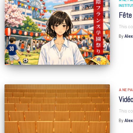
A NE P
INSTITU
Fête
This co
By
Ale
A NE P
Vidéo
This co
By
Ale