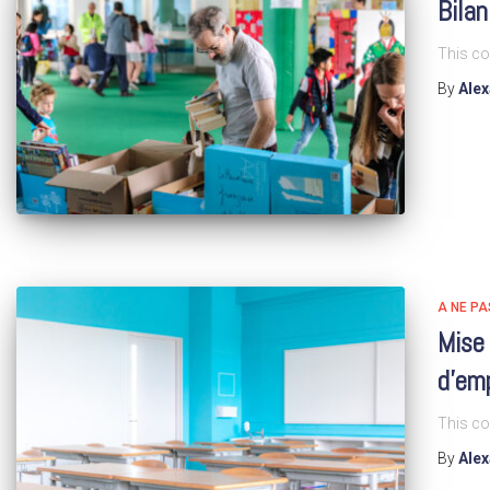
Bilan
This co
By
Ale
A NE P
Mise 
d’emp
This co
By
Ale