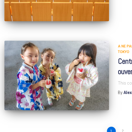
A NE P
TOKYO
Centr
ouve
This co
By
Ale
1
2