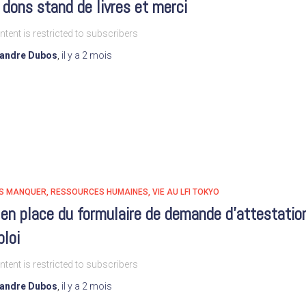
 dons stand de livres et merci
ntent is restricted to subscribers
xandre Dubos
,
il y a
2 mois
AS MANQUER
RESSOURCES HUMAINES
VIE AU LFI TOKYO
en place du formulaire de demande d’attestatio
loi
ntent is restricted to subscribers
xandre Dubos
,
il y a
2 mois