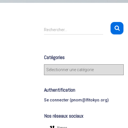
R
Rechercher…
e
c
h
e
Catégories
r
c
C
h
a
e
t
r
é
Authentification
g
:
o
Se connecter (pnom@lfitokyo.org)
r
i
Nos réseaux sociaux
e
s
Vimeo