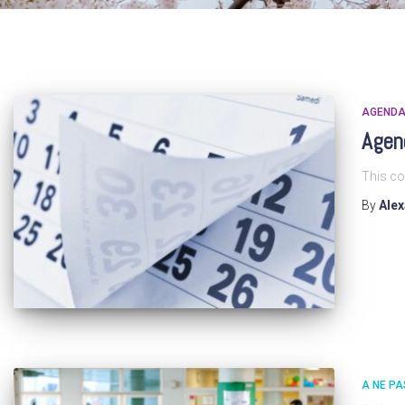
AGEND
Agen
This co
By
Ale
A NE P