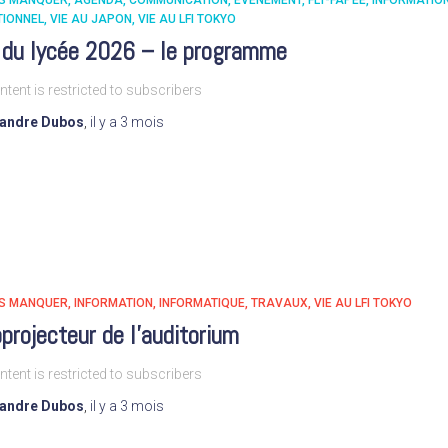
AS MANQUER
AGENDA
COMMUNICATION
EVÉNEMENT
FLT-FAPÉE
INFORMATIO
TIONNEL
VIE AU JAPON
VIE AU LFI TOKYO
 du lycée 2026 – le programme
ntent is restricted to subscribers
xandre Dubos
,
il y a
3 mois
AS MANQUER
INFORMATION
INFORMATIQUE
TRAVAUX
VIE AU LFI TOKYO
projecteur de l’auditorium
ntent is restricted to subscribers
xandre Dubos
,
il y a
3 mois