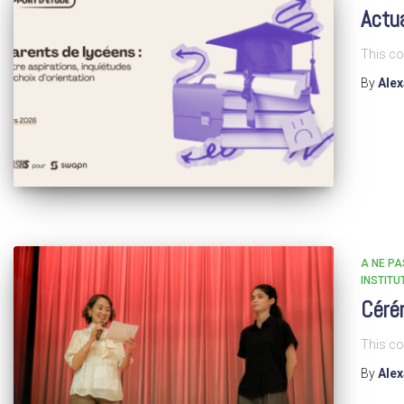
Actu
This co
By
Ale
A NE P
INSTITU
Céré
This co
By
Ale