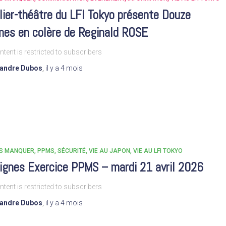
lier-théâtre du LFI Tokyo présente Douze
es en colère de Reginald ROSE
ntent is restricted to subscribers
xandre Dubos
,
il y a
4 mois
AS MANQUER
PPMS
SÉCURITÉ
VIE AU JAPON
VIE AU LFI TOKYO
ignes Exercice PPMS – mardi 21 avril 2026
ntent is restricted to subscribers
xandre Dubos
,
il y a
4 mois