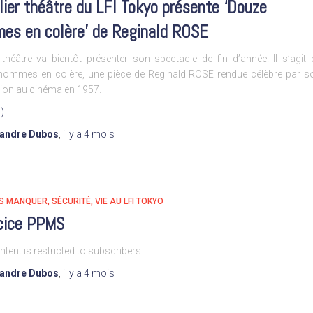
lier théâtre du LFI Tokyo présente ‘Douze
es en colère’ de Reginald ROSE
er-théâtre va bientôt présenter son spectacle de fin d’année. Il s’agit 
hommes en colère, une pièce de Reginald ROSE rendue célèbre par s
ion au cinéma en 1957.
)
xandre Dubos
,
il y a
4 mois
AS MANQUER
SÉCURITÉ
VIE AU LFI TOKYO
cice PPMS
ntent is restricted to subscribers
xandre Dubos
,
il y a
4 mois