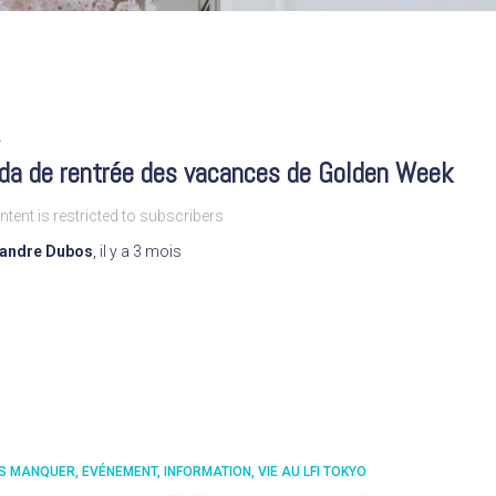
A
da de rentrée des vacances de Golden Week
ntent is restricted to subscribers
xandre Dubos
,
il y a
3 mois
AS MANQUER
EVÉNEMENT
INFORMATION
VIE AU LFI TOKYO