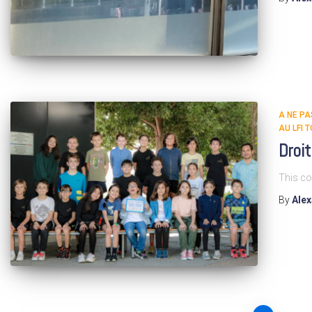
A NE P
AU LFI 
Droit
This co
By
Ale