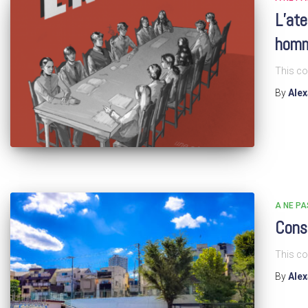
L’ate
homm
This co
By
Ale
A NE P
Cons
This co
By
Ale