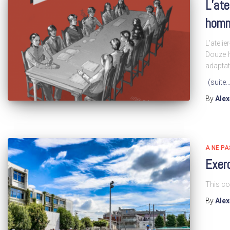
L’ate
homm
L’ateli
Douze 
adaptat
(suite…
By
Ale
A NE P
Exer
This co
By
Ale