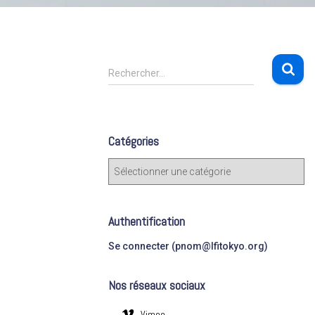
R
Rechercher…
e
c
h
e
Catégories
r
c
C
h
a
e
t
r
é
Authentification
g
:
o
Se connecter (pnom@lfitokyo.org)
r
i
Nos réseaux sociaux
e
s
Vimeo