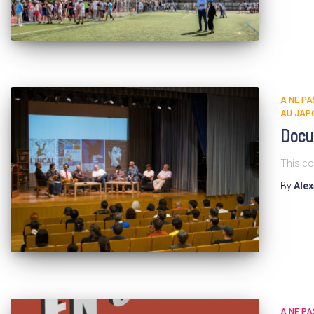
A NE P
AU JAP
Docum
This co
By
Ale
A NE P