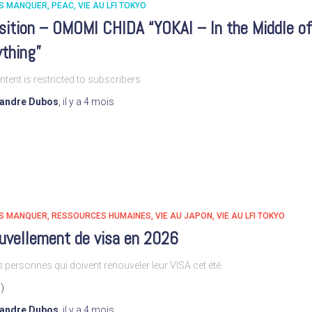
AS MANQUER
PEAC
VIE AU LFI TOKYO
sition – OMOMI CHIDA “YOKAI – In the Middle of
ything”
ntent is restricted to subscribers
xandre Dubos
,
il y a
4 mois
AS MANQUER
RESSOURCES HUMAINES
VIE AU JAPON
VIE AU LFI TOKYO
uvellement de visa en 2026
s personnes qui doivent renouveler leur VISA cet été.
)
xandre Dubos
,
il y a
4 mois