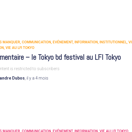
AS MANQUER
COMMUNICATION
EVÉNEMENT
INFORMATION
INSTITUTIONNEL
VI
ON
VIE AU LFI TOKYO
entaire – le Tokyo bd festival au LFI Tokyo
ntent is restricted to subscribers
xandre Dubos
,
il y a
4 mois
AS MANQUER
COMMUNICATION
EVÉNEMENT
INFORMATION
VIE AU LFI TOKYO