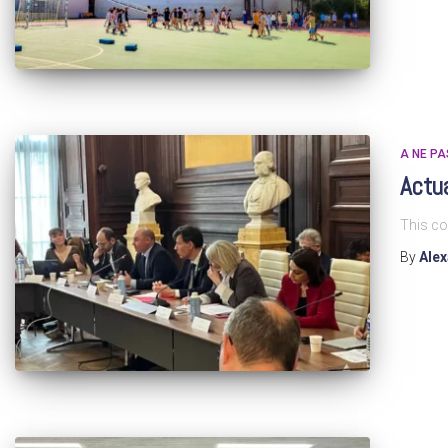
A NE P
Actu
This co
By
Ale