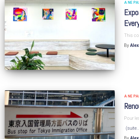
A NE P
Expo
Ever
This co
By
Ale
A NE P
Reno
Pour le
(suite…
By
Ale