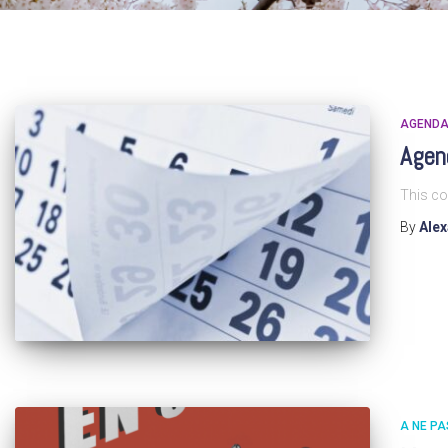
AGEND
Agen
This co
By
Ale
A NE P