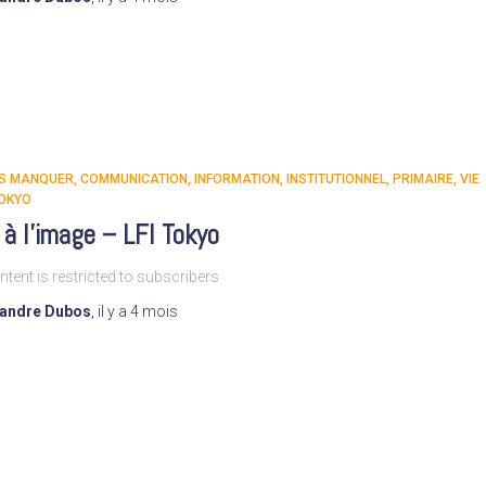
AS MANQUER
COMMUNICATION
INFORMATION
INSTITUTIONNEL
PRIMAIRE
VIE
TOKYO
 à l’image – LFI Tokyo
ntent is restricted to subscribers
xandre Dubos
,
il y a
4 mois