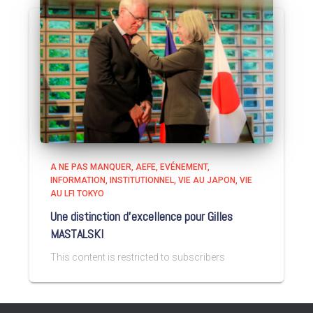
A NE PAS MANQUER
AEFE
EVÉNEMENT
INFORMATION
INSTITUTIONNEL
VIE AU JAPON
VIE
AU LFI TOKYO
Une distinction d’excellence pour Gilles
MASTALSKI
This content is restricted to subscribers