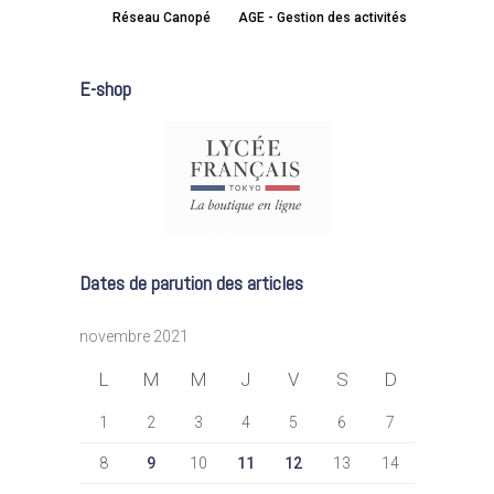
Réseau Canopé
AGE - Gestion des activités
E-shop
Dates de parution des articles
novembre 2021
L
M
M
J
V
S
D
1
2
3
4
5
6
7
8
9
10
11
12
13
14