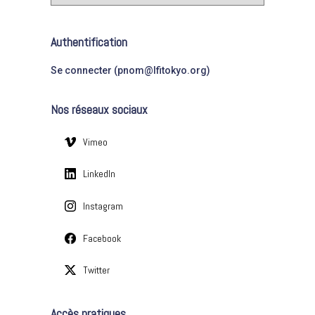
a
e
t
r
é
Authentification
g
:
o
Se connecter (pnom@lfitokyo.org)
r
i
Nos réseaux sociaux
e
s
Vimeo
LinkedIn
Instagram
Facebook
Twitter
Accès pratiques