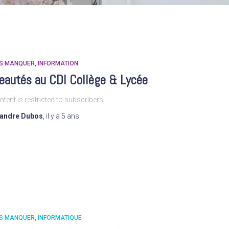
AS MANQUER
INFORMATION
eautés au CDI Collège & Lycée
ntent is restricted to subscribers
xandre Dubos
,
il y a
5 ans
AS MANQUER
INFORMATIQUE