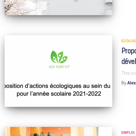
ECOLOG
Propo
déve
This co
By
Ale
EMPLOI