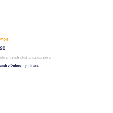
ATION
ise
ntent is restricted to subscribers
xandre Dubos
,
il y a
5 ans