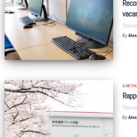
Reco
vaca
This co
By
Ale
A NE P
Rapp
This co
By
Ale