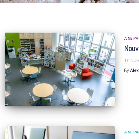
A NE P
Nouv
This co
By
Ale
A NE P