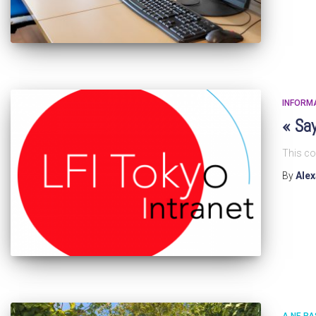
INFORM
« Say
This co
By
Ale