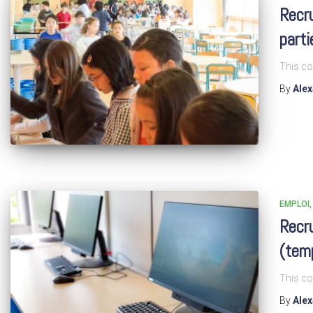
Recru
parti
This co
By
Ale
EMPLOI
Recru
(tem
This co
By
Ale