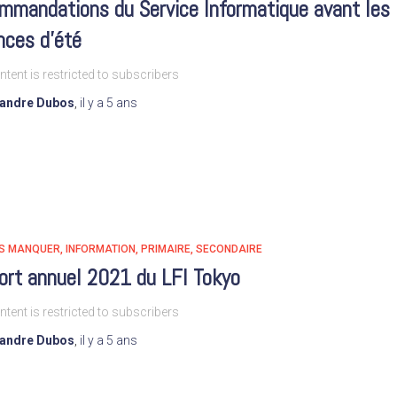
mmandations du Service Informatique avant les
nces d’été
ntent is restricted to subscribers
xandre Dubos
,
il y a
5 ans
AS MANQUER
INFORMATION
PRIMAIRE
SECONDAIRE
ort annuel 2021 du LFI Tokyo
ntent is restricted to subscribers
xandre Dubos
,
il y a
5 ans