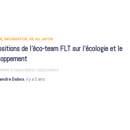
IE
INFORMATION
VIE AU JAPON
sitions de l’éco-team FLT sur l’écologie et le
loppement
ntent is restricted to subscribers
xandre Dubos
,
il y a
5 ans