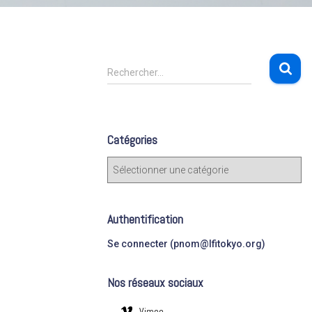
R
Rechercher…
e
c
h
e
Catégories
r
c
C
h
a
e
t
r
é
Authentification
g
:
o
Se connecter (pnom@lfitokyo.org)
r
i
Nos réseaux sociaux
e
s
Vimeo