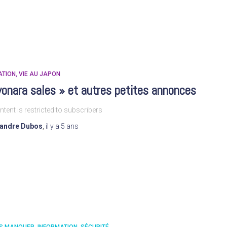
ATION
VIE AU JAPON
onara sales » et autres petites annonces
ntent is restricted to subscribers
xandre Dubos
,
il y a
5 ans