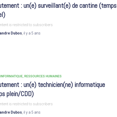
tement : un(e) surveillant(e) de cantine (temps
el)
ntent is restricted to subscribers
xandre Dubos
,
il y a
5 ans
INFORMATIQUE
RESSOURCES HUMAINES
tement : un(e) technicien(ne) informatique
ps plein/CDD)
ntent is restricted to subscribers
xandre Dubos
,
il y a
5 ans