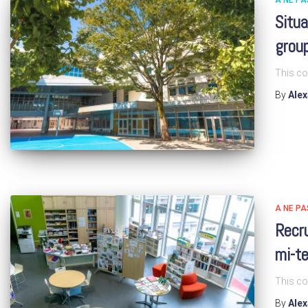
A NE P
Situ
group
This co
By
Ale
A NE P
Recr
mi-t
This co
By
Ale