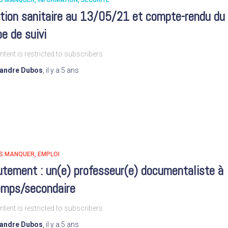
AS MANQUER
INFORMATION
SÉCURITÉ
ation sanitaire au 13/05/21 et compte-rendu du
e de suivi
ntent is restricted to subscribers
xandre Dubos
,
il y a
5 ans
AS MANQUER
EMPLOI
utement : un(e) professeur(e) documentaliste à
emps/secondaire
ntent is restricted to subscribers
xandre Dubos
,
il y a
5 ans