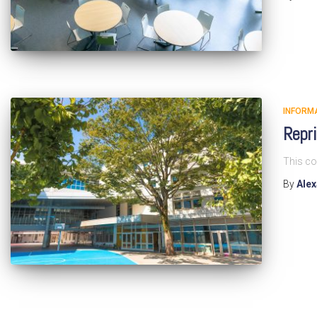
INFORM
Repr
This co
By
Ale