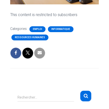
This content is restricted to subscribers
Categories:
EMPLOI
INFORMATIQUE
RESSOURCES HUMAINES
R
Rechercher…
e
c