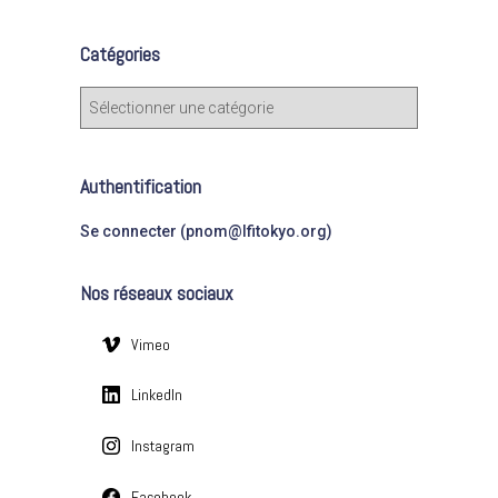
h
e
Catégories
r
c
C
h
a
e
t
r
é
Authentification
g
:
o
Se connecter (pnom@lfitokyo.org)
r
i
Nos réseaux sociaux
e
s
Vimeo
LinkedIn
Instagram
Facebook