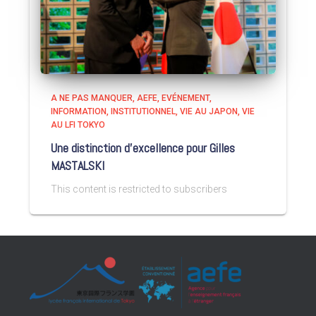
A NE PAS MANQUER
AEFE
EVÉNEMENT
INFORMATION
INSTITUTIONNEL
VIE AU JAPON
VIE
AU LFI TOKYO
Une distinction d’excellence pour Gilles
MASTALSKI
This content is restricted to subscribers