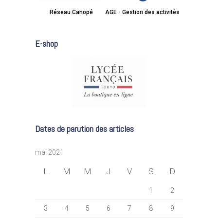
Réseau Canopé
AGE - Gestion des activités
E-shop
Dates de parution des articles
mai 2021
L
M
M
J
V
S
D
1
2
3
4
5
6
7
8
9