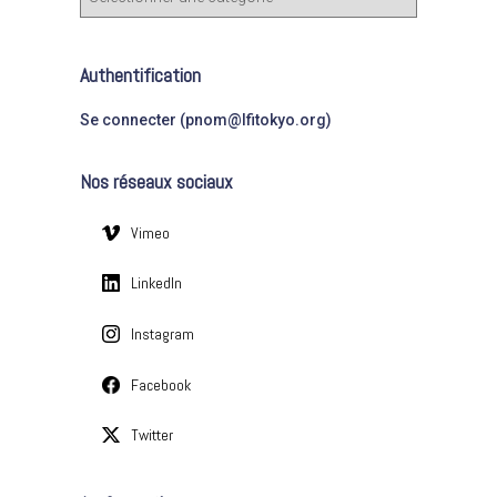
a
e
t
r
é
Authentification
g
:
o
Se connecter (pnom@lfitokyo.org)
r
i
Nos réseaux sociaux
e
s
Vimeo
LinkedIn
Instagram
Facebook
Twitter