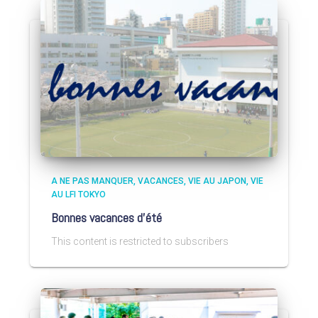
A NE PAS MANQUER
VACANCES
VIE AU JAPON
VIE
AU LFI TOKYO
Bonnes vacances d’été
This content is restricted to subscribers