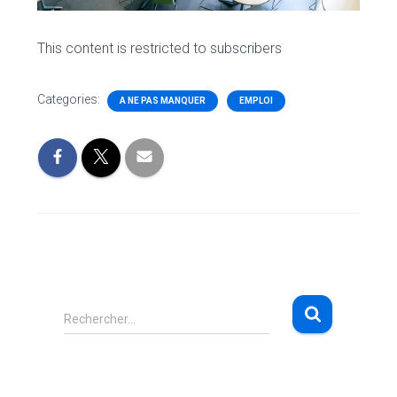
This content is restricted to subscribers
Categories:
A NE PAS MANQUER
EMPLOI
R
Rechercher…
e
c
h
e