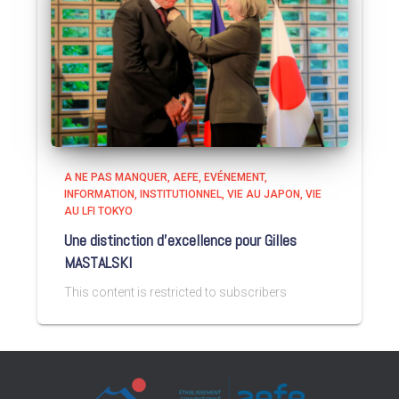
A NE PAS MANQUER
AEFE
EVÉNEMENT
INFORMATION
INSTITUTIONNEL
VIE AU JAPON
VIE
AU LFI TOKYO
Une distinction d’excellence pour Gilles
MASTALSKI
This content is restricted to subscribers