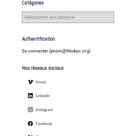
Catégories
r
c
C
h
a
e
t
r
é
Authentification
g
:
o
Se connecter (pnom@lfitokyo.org)
r
i
Nos réseaux sociaux
e
s
Vimeo
LinkedIn
Instagram
Facebook