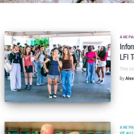
A NE P
Infor
LFI 
This co
By
Ale
A NE P
VIE AU 