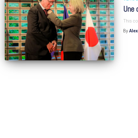
Une d
This co
By
Ale