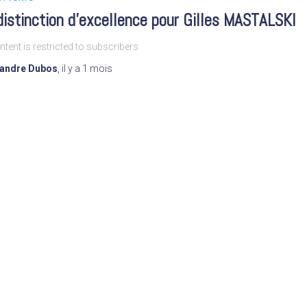
istinction d’excellence pour Gilles MASTALSKI
ntent is restricted to subscribers
xandre Dubos
,
il y a
1 mois