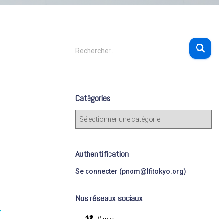
R
Rechercher…
e
c
h
e
Catégories
r
c
C
h
a
e
t
r
é
Authentification
g
:
o
Se connecter (pnom@lfitokyo.org)
r
i
Nos réseaux sociaux
e
s
Vimeo