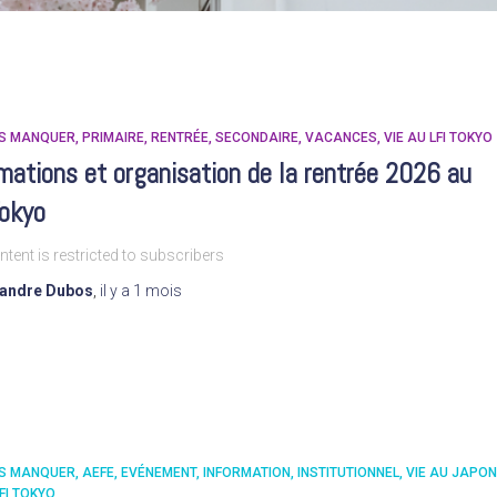
AS MANQUER
PRIMAIRE
RENTRÉE
SECONDAIRE
VACANCES
VIE AU LFI TOKYO
mations et organisation de la rentrée 2026 au
Tokyo
ntent is restricted to subscribers
xandre Dubos
,
il y a
1 mois
AS MANQUER
AEFE
EVÉNEMENT
INFORMATION
INSTITUTIONNEL
VIE AU JAPON
LFI TOKYO