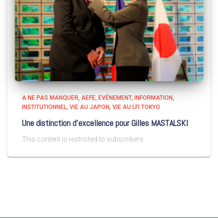
A NE PAS MANQUER
AEFE
EVÉNEMENT
INFORMATION
INSTITUTIONNEL
VIE AU JAPON
VIE AU LFI TOKYO
Une distinction d’excellence pour Gilles MASTALSKI
This content is restricted to subscribers