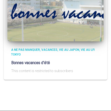
A NE PAS MANQUER
VACANCES
VIE AU JAPON
VIE AU LFI
TOKYO
Bonnes vacances d’été
This content is restricted to subscribers